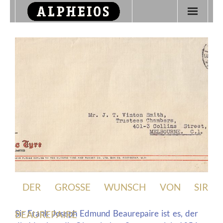
Startseite
Über Alpheios
Olympische Philatelie
Kontakt
DER GROSSE WUNSCH VON SIR B
Sir Frank Joseph Edmund Beaurepaire ist es, der
EAUREPAIRE