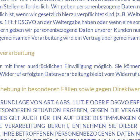
Stellen erforderlich. Wir geben personenbezogene Daten nu
ch ist, wenn wir gesetzlich hierzu verpflichtet sind (z. B. 
Abs. 1 lit. f DSGVO an der Weitergabe haben oder wenn eine 
itern geben wir personenbezogene Daten unserer Kunden nur 
r gemeinsamen Verarbeitung wird ein Vertrag über gemeinsam
nverarbeitung
mit Ihrer ausdrücklichen Einwilligung möglich. Sie können e
 Widerruf erfolgten Datenverarbeitung bleibt vom Widerruf 
hebung in besonderen Fällen sowie gegen Direktwe
NDLAGE VON ART. 6 ABS. 1 LIT. E ODER F DSGVO ERFO
BESONDEREN SITUATION ERGEBEN, GEGEN DIE VER
ES GILT AUCH FÜR EIN AUF DIESE BESTIMMUNGEN GE
E VERARBEITUNG BERUHT, ENTNEHMEN SIE DIESER
 IHRE BETROFFENEN PERSONENBEZOGENEN DATEN NIC