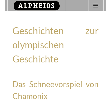
Startseite
Geschichten zur
Über Alpheios
Olympische Philatelie
olympischen
Kontakt
Geschichte
Das Schneevorspiel von
Chamonix