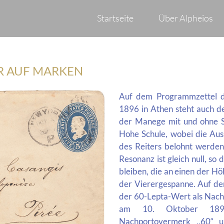
Startseite
Über Alpheios
R AUF MARKEN
Auf dem Programmzettel de
1896 in Athen steht auch de
der Manege mit und ohne Ste
Hohe Schule, wobei die Auss
des Reiters belohnt werden
Resonanz ist gleich null, so
bleiben, die an einen der H
der Vierergespanne. Auf de
der 60-Lepta-Wert als Nach
am 10. Oktober 1896,
Nachportovermerk ,,60“ u