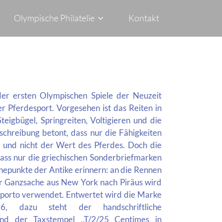
Olympische Philatelie
Kontakt
r ersten Olympischen Spiele der Neuzeit
r Pferdesport. Vorgesehen ist das Reiten in
igbügel, Springreiten, Voltigieren und die
chreibung betont, dass nur die Fähigkeiten
 und nicht der Wert des Pferdes. Doch die
 dass nur die griechischen Sonderbriefmarken
öhepunkte der Antike erinnern: an die Rennen
r Ganzsache aus New York nach Piräus wird
porto verwendet. Entwertet wird die Marke
 dazu steht der handschriftliche
nd der Taxstempel ,,T/2/25 Centimes in